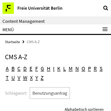
Service-
Freie Universität Berlin
Navigation
Content Management
MENÜ
Startseite
CMS A-Z
CMS A-Z
A
B
C
D
E
F
G
H
I
K
L
M
N
O
P
R
S
T
U
V
W
X
Y
Z
Schlagwort:
Benutzungsantrag
Alphabetisch sortieren