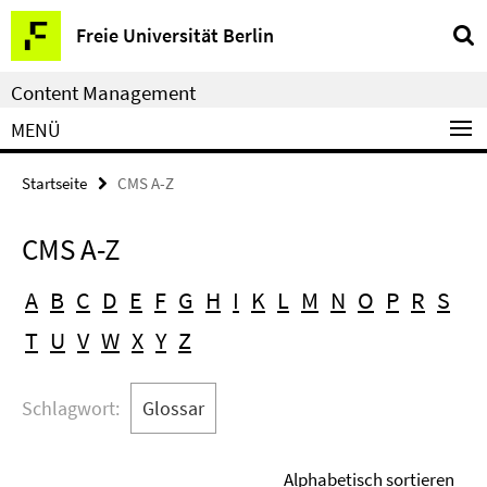
Service-
Freie Universität Berlin
Navigation
Content Management
MENÜ
Startseite
CMS A-Z
CMS A-Z
A
B
C
D
E
F
G
H
I
K
L
M
N
O
P
R
S
T
U
V
W
X
Y
Z
Schlagwort:
Glossar
Alphabetisch sortieren