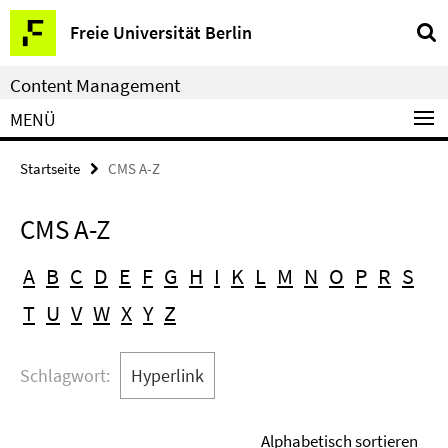
Service-
Freie Universität Berlin
Navigation
Content Management
MENÜ
Startseite
CMS A-Z
CMS A-Z
A
B
C
D
E
F
G
H
I
K
L
M
N
O
P
R
S
T
U
V
W
X
Y
Z
Schlagwort:
Hyperlink
Alphabetisch sortieren