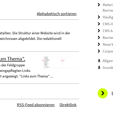
Materi
Barrie
Alphabetisch sortieren
Häufig
CMS-V
CMS A
stalten. Die Struktur einer Website wird in der
Barrie
eichnissen abgebildet. Die redaktionell
Neue W
Corpor
 zum Thema".
Allge
n der Feldgruppe
Grundr
 eingepflegten Links
 angezeigt. "Links zum Thema" ...
RSS-Feed abonnieren
Direktlink