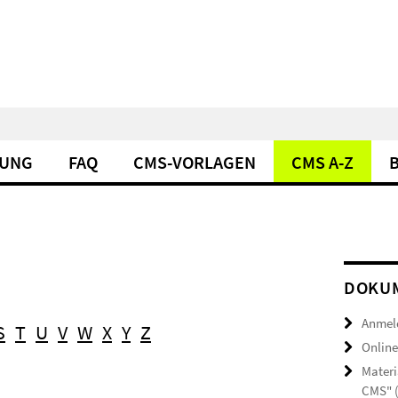
DUNG
FAQ
CMS-VORLAGEN
CMS A-Z
DOKUM
Anmel
S
T
U
V
W
X
Y
Z
Online
Materi
CMS" 