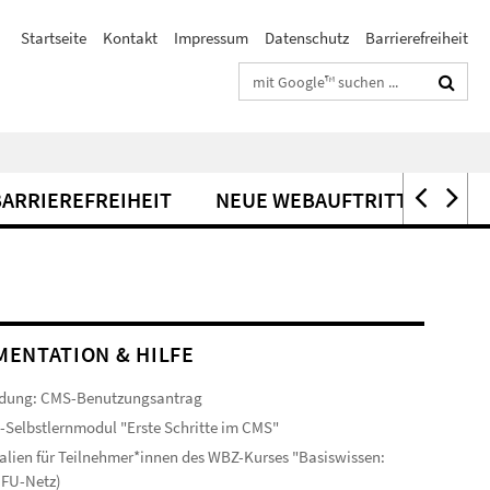
Startseite
Kontakt
Impressum
Datenschutz
Barrierefreiheit
Suchbegriffe
BARRIEREFREIHEIT
NEUE WEBAUFTRITTE
ENTATION & HILFE
dung: CMS-Benutzungsantrag
-Selbstlernmodul "Erste Schritte im CMS"
alien für Teilnehmer*innen des WBZ-Kurses "Basiswissen:
(FU-Netz)