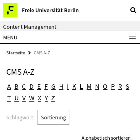
Service-
Freie Universität Berlin
Navigation
Content Management
MENÜ
Startseite
CMS A-Z
CMS A-Z
A
B
C
D
E
F
G
H
I
K
L
M
N
O
P
R
S
T
U
V
W
X
Y
Z
Schlagwort:
Sortierung
Alphabetisch sortieren