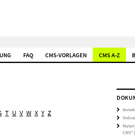
DUNG
FAQ
CMS-VORLAGEN
CMS A-Z
DOKUM
Anmel
S
T
U
V
W
X
Y
Z
Online
Materi
CMS" 