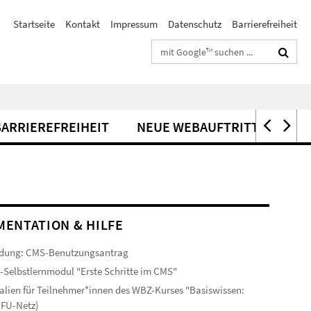
Startseite
Kontakt
Impressum
Datenschutz
Barrierefreiheit
Suchbegriffe
BARRIEREFREIHEIT
NEUE WEBAUFTRITTE
ENTATION & HILFE
dung: CMS-Benutzungsantrag
-Selbstlernmodul "Erste Schritte im CMS"
alien für Teilnehmer*innen des WBZ-Kurses "Basiswissen:
(FU-Netz)