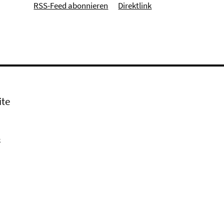
RSS-Feed abonnieren
Direktlink
ite
k