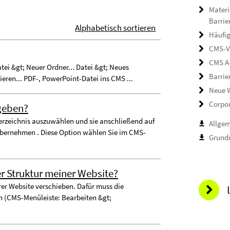
Materi
Barrie
Alphabetisch sortieren
Häufig
CMS-V
CMS A
tei &gt; Neuer Ordner... Datei &gt; Neues
Barrie
eren... PDF-, PowerPoint-Datei ins CMS ...
Neue W
Corpor
igeben?
erzeichnis auszuwählen und sie anschließend auf
Allge
 übernehmen . Diese Option wählen Sie im CMS-
Grundr
er Struktur meiner Website?
rer Website verschieben. Dafür muss die
n (CMS-Menüleiste: Bearbeiten &gt;