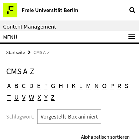
Service-
Freie Universität Berlin
Navigation
Content Management
MENÜ
Startseite
CMS A-Z
CMS A-Z
A
B
C
D
E
F
G
H
I
K
L
M
N
O
P
R
S
T
U
V
W
X
Y
Z
Schlagwort:
Vorgestellt-Box animiert
Alphabetisch sortieren