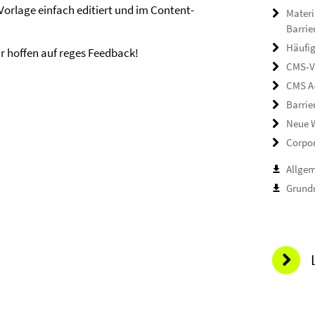
rlage einfach editiert und im Content-
Materi
Barrie
Häufig
ir hoffen auf reges Feedback!
CMS-V
CMS A
Barrie
Neue W
Corpor
Allge
Grundr