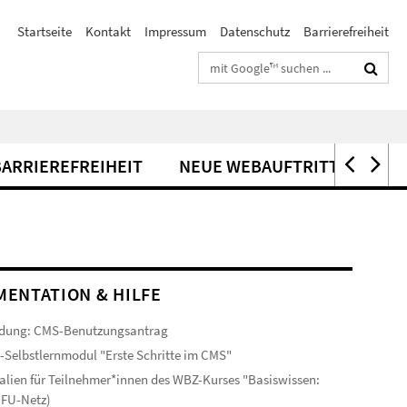
Startseite
Kontakt
Impressum
Datenschutz
Barrierefreiheit
Suchbegriffe
BARRIEREFREIHEIT
NEUE WEBAUFTRITTE
ENTATION & HILFE
dung: CMS-Benutzungsantrag
-Selbstlernmodul "Erste Schritte im CMS"
alien für Teilnehmer*innen des WBZ-Kurses "Basiswissen:
(FU-Netz)