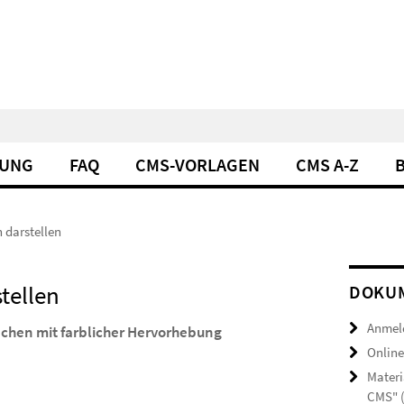
DUNG
FAQ
CMS-VORLAGEN
CMS A-Z
 darstellen
tellen
DOKUM
Anmel
chen mit farblicher Hervorhebung
Online
Materi
CMS" 