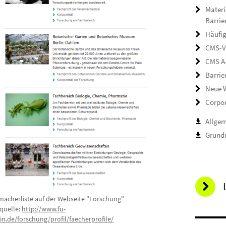
Materi
Barrie
Häufig
CMS-V
CMS A
Barrie
Neue W
Corpor
Allge
Grundr
macherliste auf der Webseite "Forschung"
dquelle:
http://www.fu-
in.de/forschung/profil/faecherprofile/