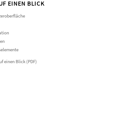
UF EINEN BLICK
eroberfläche
ation
gen
selemente
f einen Blick (PDF)