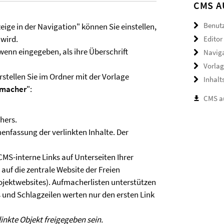
CMS A
Benutz
eige in der Navigation" können Sie einstellen,
 wird.
Editor
 wenn eingegeben, als ihre Überschrift
Navig
Vorla
stellen Sie im Ordner mit der Vorlage
Inhalt
fmacher
":
CMS au
hers.
nfassung der verlinkten Inhalte. Der
CMS-interne Links auf Unterseiten Ihrer
auf die zentrale Website der Freien
ojektwebsites). Aufmacherlisten unterstützen
und Schlagzeilen werten nur den ersten Link
linkte Objekt freigegeben sein.