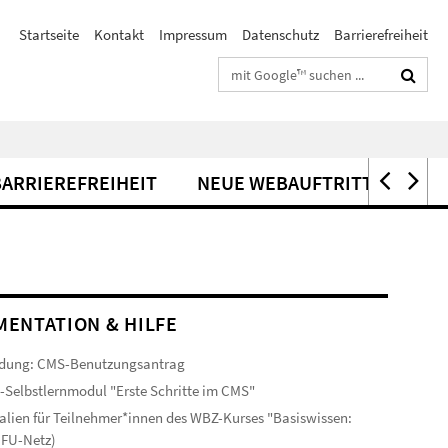
Startseite
Kontakt
Impressum
Datenschutz
Barrierefreiheit
Suchbegriffe
BARRIEREFREIHEIT
NEUE WEBAUFTRITTE
ENTATION & HILFE
dung: CMS-Benutzungsantrag
-Selbstlernmodul "Erste Schritte im CMS"
alien für Teilnehmer*innen des WBZ-Kurses "Basiswissen:
(FU-Netz)