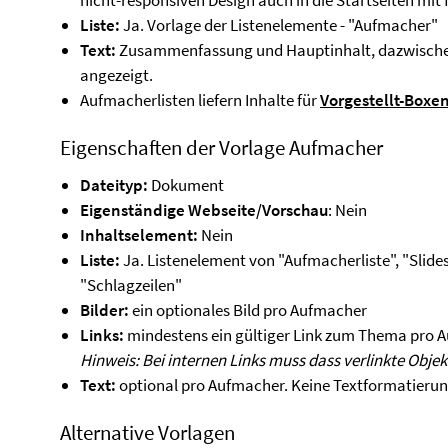
nicht-responsiven Design auch in die Startseiten mit 
Liste:
Ja. Vorlage der Listenelemente - "Aufmacher"
Text:
Zusammenfassung und Hauptinhalt, dazwischen 
angezeigt.
Aufmacherlisten liefern Inhalte für
Vorgestellt-Boxe
Eigenschaften der Vorlage Aufmacher
Dateityp:
Dokument
Eigenständige Webseite/Vorschau
: Nein
Inhaltselement:
Nein
Liste:
Ja. Listenelement von "Aufmacherliste", "Slide
"Schlagzeilen"
Bilder:
ein optionales Bild pro Aufmacher
Links:
mindestens ein gültiger Link zum Thema pro 
Hinweis: Bei internen Links muss dass verlinkte Objek
Text:
optional pro Aufmacher. Keine Textformatieru
Alternative Vorlagen