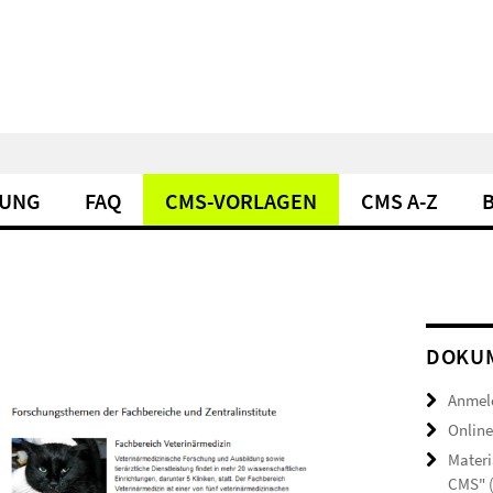
DUNG
FAQ
CMS-VORLAGEN
CMS A-Z
DOKUM
Anmel
Online
Materi
CMS" 