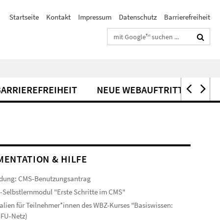
Startseite
Kontakt
Impressum
Datenschutz
Barrierefreiheit
Suchbegriffe
BARRIEREFREIHEIT
NEUE WEBAUFTRITTE
ENTATION & HILFE
dung: CMS-Benutzungsantrag
-Selbstlernmodul "Erste Schritte im CMS"
alien für Teilnehmer*innen des WBZ-Kurses "Basiswissen:
(FU-Netz)