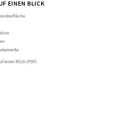
UF EINEN BLICK
eroberfläche
ation
gen
selemente
f einen Blick (PDF)