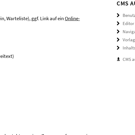
CMS A
Benutz
 Warteliste), ggf. Link auf ein
Online-
Editor
Navig
Vorla
Inhalt
eitext)
CMS au