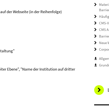
Materi
Barrie
auf der Webseite (in der Reihenfolge)
Häufig
CMS-V
CMS A
Barrie
Neue W
Corpor
staltung"
Allge
Grundr
iter Ebene", "Name der Institution auf dritter