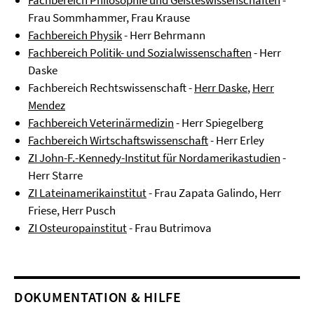
Fachbereich Philosophie und Geisteswissenschaften
-
Frau Sommhammer, Frau Krause
Fachbereich Physik
- Herr Behrmann
Fachbereich Politik- und Sozialwissenschaften
- Herr
Daske
Fachbereich Rechtswissenschaft -
Herr Daske
,
Herr
Mendez
Fachbereich Veterinärmedizin
- Herr Spiegelberg
Fachbereich Wirtschaftswissenschaft
- Herr Erley
ZI John-F.-Kennedy-Institut für Nordamerikastudien
-
Herr Starre
ZI Lateinamerikainstitut
- Frau Zapata Galindo, Herr
Friese, Herr Pusch
ZI Osteuropainstitut
- Frau Butrimova
DOKUMENTATION & HILFE