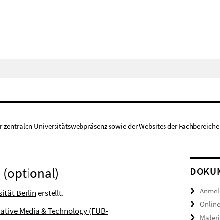
r zentralen Universitätswebpräsenz sowie der Websites der Fachbereiche 
 (optional)
DOKUM
Anmel
ität Berlin
erstellt.
Online
eative Media & Technology (FUB-
Materi