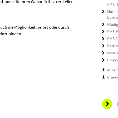
tionen für Ihren Webauftritt zu erstellen.
CMS" 
Materi
Barrie
Häufig
ch die Möglichkeit, selbst oder durch
CMS-V
 einzubinden.
CMS A
Barrie
Neue W
Corpor
Allge
Grundr