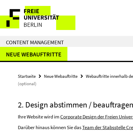
Service-
Navigation
CONTENT MANAGEMENT
NEUE WEBAUFTRITTE
Startseite
Neue Webauftritte
Webauftritte innerhalb de
(optional)
2. Design abstimmen / beauftragen
Ihre Website wird im
Corporate Design der Freien Univers
Darüber hinaus können Sie das
Team der Stabsstelle Cr