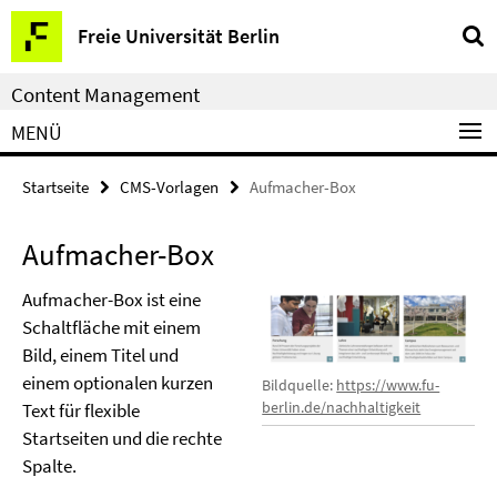
Service-
Freie Universität Berlin
Navigation
Content Management
MENÜ
Startseite
CMS-Vorlagen
Aufmacher-Box
Aufmacher-Box
Aufmacher-Box ist eine
Schaltfläche mit einem
Bild, einem Titel und
einem optionalen kurzen
Bildquelle:
https://www.fu-
berlin.de/nachhaltigkeit
Text für flexible
Startseiten und die rechte
Spalte.